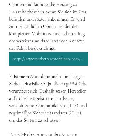
Geräten und kann so die Heizung zu 
Hause hochdrehen, wenn Sie sich im Stau 
befinden und später ankommen. Er wird 
zum persönlichen Concierge, der den 
kompletten Mobilitäts- und Lebensalltag 
orchestriert und dabei stets den Kontext 
der Fahrt berücksichtigt.
https://www.marketresearchfuture.com/reports/in-vehicle-ai-robot-market-11048
F: Ist mein Auto dann nicht ein riesiges 
Sicherheitsrisiko?A:
 Ja, die Angriffsfläche 
vergrößert sich. Deshalb setzen Hersteller 
auf sicherheitsgehärtete Hardware, 
verschlüsselte Kommunikation (TLS) und 
regelmäßige Sicherheitsupdates (OTA), 
um das System zu schützen.
Der KI-Roboter macht das Auto zur 