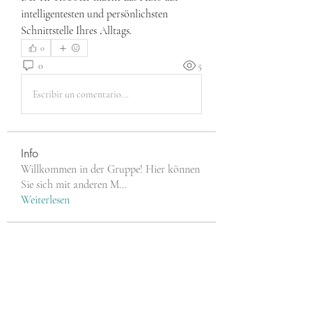
intelligentesten und persönlichsten 
Schnittstelle Ihres Alltags.
0
0
5
Escribir un comentario...
Info
Willkommen in der Gruppe! Hier können
Sie sich mit anderen M
...
Weiterlesen
Mitglieder
Faeroon Faeroon
Folgen
Maruvs Maruvs
Folgen